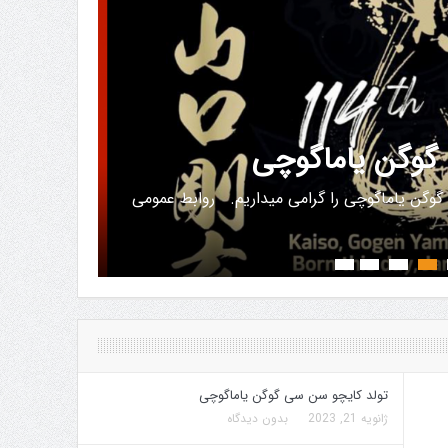
گوگن یاماگوچی
سمی
وگن یاماگوچی را گرامی میداریم. ‌‌‌‌ ‌‌روابط عمومی
۱۲ به اسفند به ترتیب برای آقایان...
تولد کایچو سن سی گوگن یاماگوچی
ژانویه 21, 2023
بدون دیدگاه