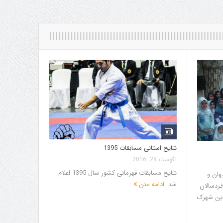
نتایج استانی مسابقات 1395
تسویه حسا
آگوست 28, 2016
دسامبر 07, 2015
نتایج مسابقات قهرمانی کشور سال 1395 اعلام
از اعضای تی
هان و
شد.
ادامه متن
تقاضا می ش
خردسالان
شماره کارت، 
این شهرک
طریق پیامک 