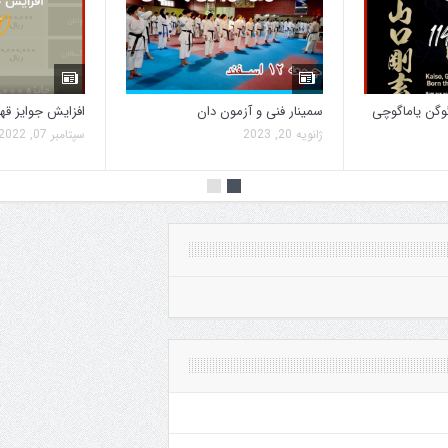
وگن یاماگوچی
سمینار فنی و آزمون دان
افزایش جوایز قه
ژانویه 20, 2023
سپتامبر 07, 2022