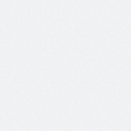
اطلاعیه آزمون دان ۴ به بالا
‌با توجه به سپری شدن زمان توقف هنرجویا
زیر که صلاحیت عمومی آنان تایید شد...