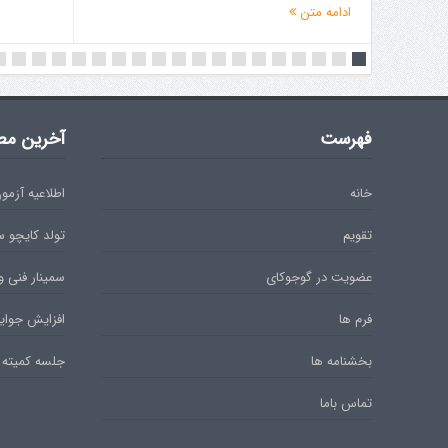
ادامه متن
فهرست
آخرین مط
خانه
اطلاعیه آزمون دان 
تقویم
تولد کایچو 
عضویت در گوجوکای
سمینار فنی و
فرم ها
افزایش جوایز
بخشنامه ها
جلسه کمیته 
تماس باما