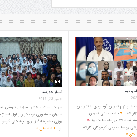
 و نهم
استاژ خوزستان
نوامبر 23, 2013
جاه و نهم تمرین گوجوکای با تدریس
شهرک بعثت ماهشهر میزبان کیوشی شی
زار شد.
جلسه بعدی تمرین
شیهان نیمه وری بود، در روز اول استاژ 
 مهرماه ساعت ۱۸
روزی خاطره انگیز برای بچه های گوجو 
ی روابط عمومی گوجوکای کاراته
بود.
ادامه متن
 متن