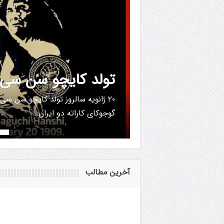
تولد کایچو سن سی 
۲۰ ژانویه سالروز تولد کایچو سن سی گ
گوجوکای کاراته دو ایران
آخرین مطالب
ن دان ۴ به بالای گوجوکای، افراد مشروحه