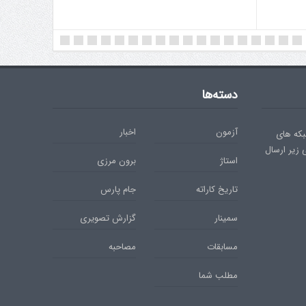
دسته‌ها
آزمون
اخبار
بکه های
ی زیر ارسال
استاژ
برون مرزی
تاریخ کاراته
جام پارس
سمینار
گزارش تصویری
مسابقات
مصاحبه
مطلب شما