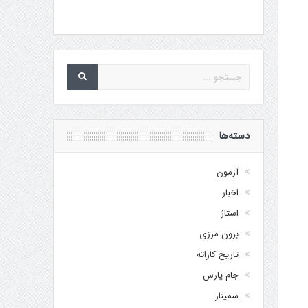
دسته‌ها
آزمون
اخبار
استاژ
برون مرزی
تاریخ کاراته
جام پارس
سمینار