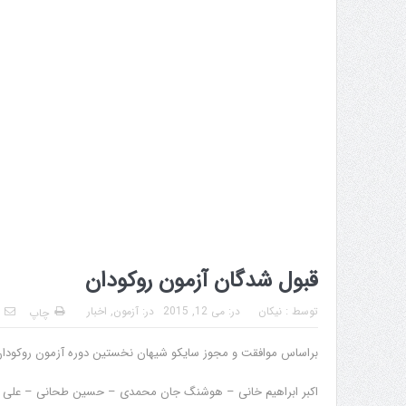
قبول شدگان آزمون روکودان
توسط :
نیکان
در:
می 12, 2015
در:
آزمون
,
اخبار
چاپ
براساس موافقت و مجوز سایکو شیهان نخستین دوره آزمون روکودان(6) برگزار گردید و آقایا
اکبر ابراهیم خانی – هوشنگ جان محمدی – حسین طحانی – علی ن