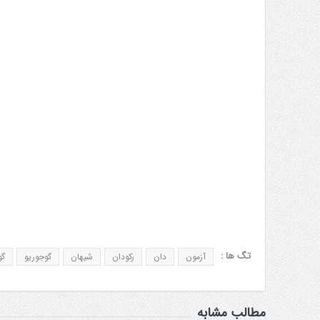
تگ ها :
آزمون
دان
رکودان
شیهان
گوجوریو
گو
مطالب مشابه