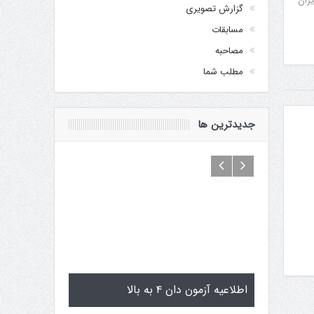
یران
گزارش تصویری
مسابقات
مصاحبه
مطلب شما
جدیدترین ها
گوگن یاماگوچی
اطلاعیه آزمون دان ۴ به بالا
تمرینات