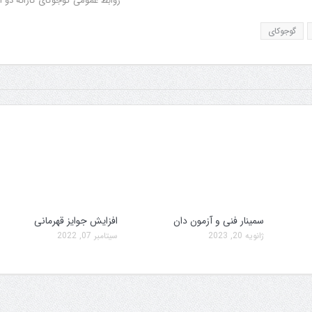
روابط عمومی گوجوکای کاراته دو ا
گوجوکای
سمینار فنی و آزمون دان
افزایش جوایز قهرمانی
ژانویه 20, 2023
سپتامبر 07, 2022
سمینار فنی و آزمون دان
تولد کایچو سن سی 