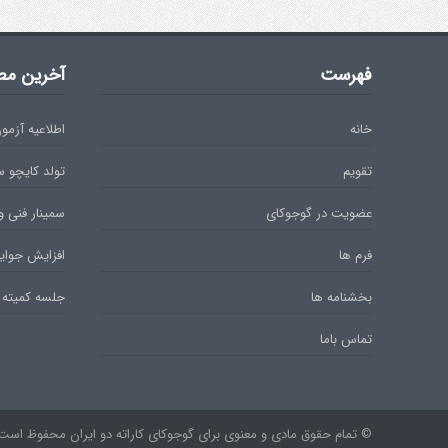
فهرست
آخرین مط
خانه
اطلاعیه آزمون دان 
تقویم
تولد کایچو 
عضویت در گوجوکای
سمینار فنی و
فرم ها
افزایش جوایز
بخشنامه ها
جلسه کمیته 
تماس باما
© تمام حقوق مادی و معنوی برای گوجوکای کاراته دو ایران محفوظ است. ۹۷