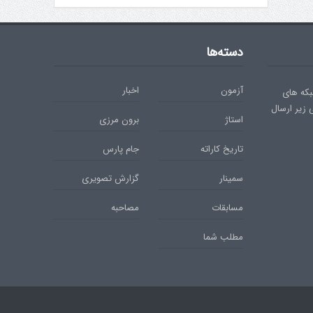
دسته‌ها
آزمون
اخبار
بکه های
ی زیر ارسال
استاژ
برون مرزی
تاریخ کاراته
جام پارس
سمینار
گزارش تصویری
مسابقات
مصاحبه
مطلب شما