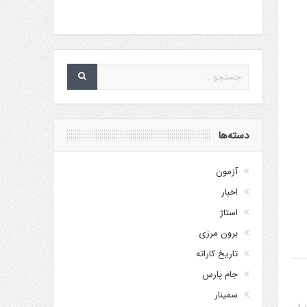
دسته‌ها
آزمون
اخبار
استاژ
برون مرزی
تاریخ کاراته
جام پارس
سمینار