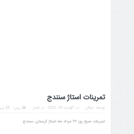
تمرینات استاژ سنندج
توسط :
نیکان
در:
آگوست 18, 2022
در:
اخبار
چاپ
ایم
تمرینات صبح روز ۲۷ مرداد ماه استاژ کرستان، سنندج