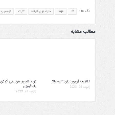
تگ ها :
ikf
ikga
فدراسیون کاراته
کاراته
گوجوریو
مطالب مشابه
اطلاعیه آزمون دان ۴ به بالا
تولد کایچو سن سی گوگن
یاماگوچی
ژانویه 26, 2023
ژانویه 21, 2023
 کمیته برگزاری جام پارس
افزایش جوایز قهرمانی