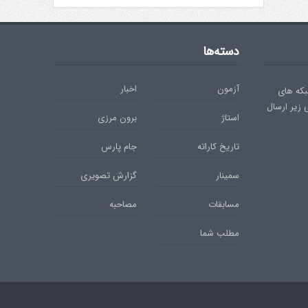
دسته‌ها
آزمون
اخبار
بکه های
ی زیر ارسال
استاژ
برون مرزی
تاریخ کاراته
جام پارس
سمینار
گزارش تصویری
مسابقات
مصاحبه
مطلب شما