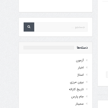
دسته‌ها
آزمون
اخبار
استاژ
برون مرزی
تاریخ کاراته
جام پارس
سمینار