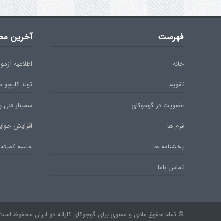
فهرست
آخرین مط
خانه
اطلاعیه آزمون دان 
تقویم
تولد کایچو 
عضویت در گوجوکای
سمینار فنی و
فرم ها
افزایش جوایز
بخشنامه ها
جلسه کمیته 
تماس باما
© تمام حقوق مادی و معنوی برای گوجوکای کاراته دو ایران محفوظ است. ۹۷