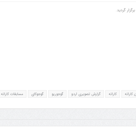
 کاراته
کاراته
گزارش تصویری اردو
گوجوریو
گوجوکای
مسابقات کاراته