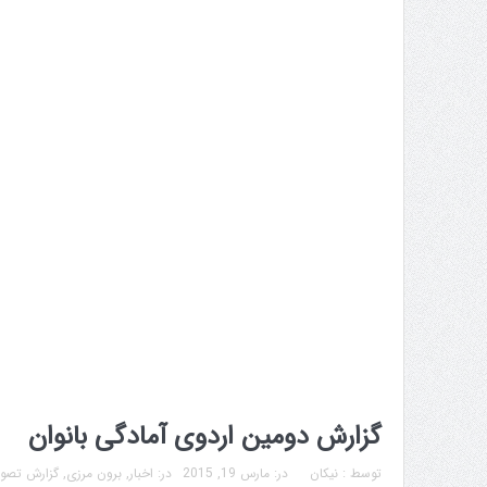
گزارش دومین اردوی آمادگی بانوان
توسط :
نیکان
در:
مارس 19, 2015
در:
اخبار
,
برون مرزی
,
گزارش تصو