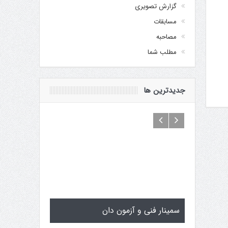
گزارش تصویری
مسابقات
مصاحبه
مطلب شما
جدیدترین ها
سمینار فنی و آزمون دان
تولد کایچو س