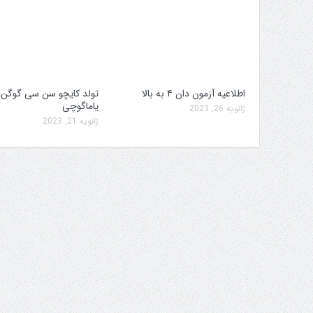
اطلاعیه آزمون دان ۴ به بالا
تولد کایچو سن سی گوگن
یاماگوچی
ژانویه 26, 2023
ژانویه 21, 2023
طلبان همیاری جام پارس
زمان اعلام جداول مسابقات