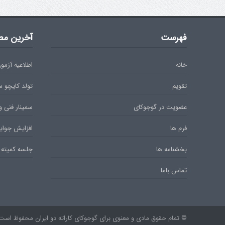
فهرست
آخرین مط
خانه
اطلاعیه آزمون دان 
تقویم
تولد کایچو 
عضویت در گوجوکای
سمینار فنی و
فرم ها
افزایش جوایز
بخشنامه ها
جلسه کمیته 
تماس باما
© تمام حقوق مادی و معنوی برای گوجوکای کاراته دو ایران محفوظ است. ۹۷