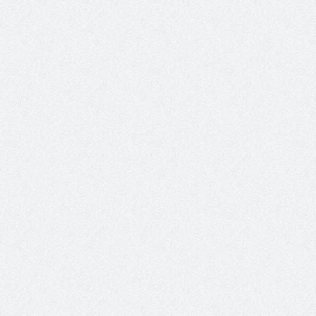
سمینار فنی و آزمون دان
تولد کایچو سن سی 