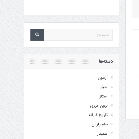
دسته‌ها
آزمون
اخبار
استاژ
برون مرزی
تاریخ کاراته
جام پارس
سمینار