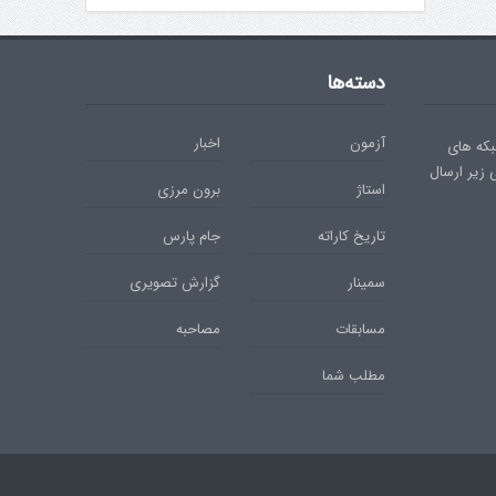
دسته‌ها
آزمون
اخبار
بکه های
ی زیر ارسال
استاژ
برون مرزی
تاریخ کاراته
جام پارس
سمینار
گزارش تصویری
مسابقات
مصاحبه
مطلب شما