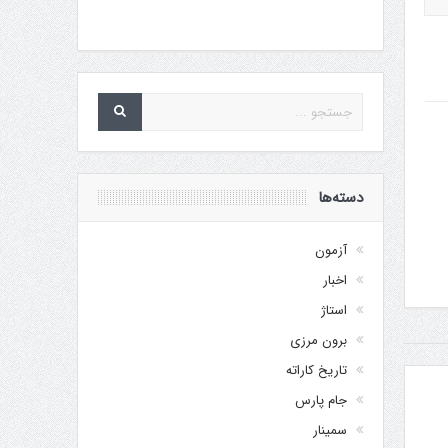
دسته‌ها
آزمون
اخبار
استاژ
برون مرزی
تاریخ کاراته
جام پارس
سمینار