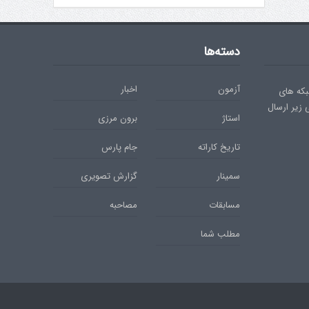
دسته‌ها
آزمون
اخبار
بکه های
ی زیر ارسال
استاژ
برون مرزی
تاریخ کاراته
جام پارس
سمینار
گزارش تصویری
مسابقات
مصاحبه
مطلب شما