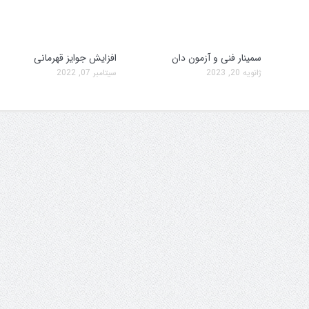
سمینار فنی و آزمون دان
افزایش جوایز قهرمانی
ژانویه 20, 2023
سپتامبر 07, 2022
سمینار فنی و آزمون دان
تولد کایچو سن سی گوگن ی