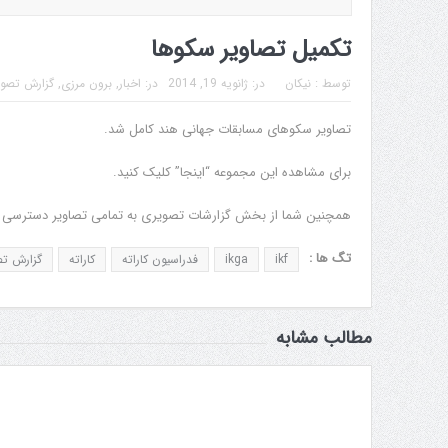
تکمیل تصاویر سکوها
توسط :
نیکان
در:
ژانویه 19, 2014
در:
اخبار
,
برون مرزی
,
گزارش تصو
تصاویر سکوهای مسابقات جهانی هند کامل شد.
برای مشاهده این مجموعه “اینجا” کلیک کنید.
همچنین شما از بخش گزارشات تصویری به تمامی تصاویر دسترسی د
تگ ها :
ikf
ikga
فدراسیون کاراته
کاراته
گزارش تص
مطالب مشابه