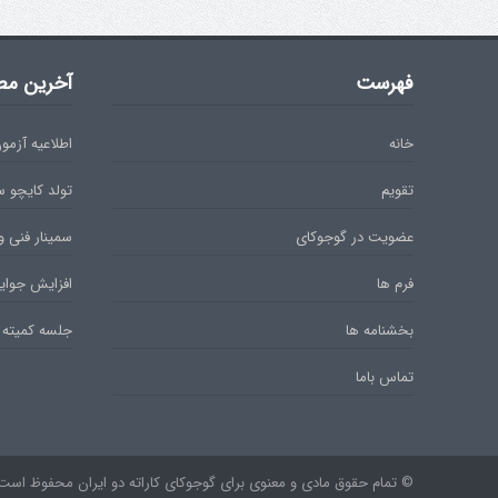
فهرست
آخرین مط
خانه
اطلاعیه آزمون دان 
تقویم
تولد کایچو 
عضویت در گوجوکای
سمینار فنی و
فرم ها
افزایش جوایز
بخشنامه ها
جلسه کمیته 
تماس باما
© تمام حقوق مادی و معنوی برای گوجوکای کاراته دو ایران محفوظ است. ۹۷