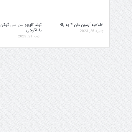
اطلاعیه آزمون دان ۴ به بالا
تولد کایچو سن سی گوگن
یاماگوچی
ژانویه 26, 2023
ژانویه 21, 2023
 برگزاری جام پارس
افزایش جوایز قهرمانی