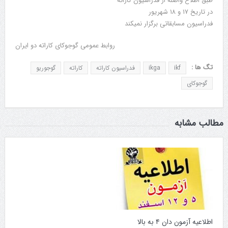
طبق اطلاع واصله از فدراسیون کاراته
در تاریخ ۱۷ و ۱۸ شهریور
فدراسیون مسابقاتی برگزار نمیکند
روابط عمومی گوجوکای کاراته دو ایران
تگ ها :
ikf
ikga
فدراسیون کاراته
کاراته
گوجوریو
گوجوکای
مطالب مشابه
اطلاعیه آزمون دان ۴ به بالا