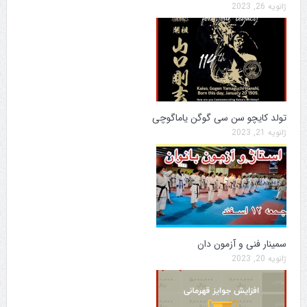
ژانویه 26, 2023
تولد کایچو سن سی گوگن یاماگوچی
ژانویه 21, 2023
سمینار فنی و آزمون دان
ژانویه 20, 2023