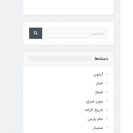
دسته‌ها
آزمون
اخبار
استاژ
برون مرزی
تاریخ کاراته
جام پارس
سمینار