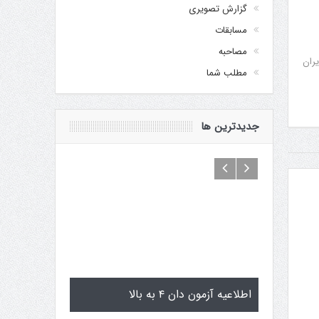
گزارش تصویری
مسابقات
مصاحبه
یران
مطلب شما
جدیدترین ها
 سی گوگن یاماگوچی
اطلاعیه آزمون دان ۴ به بالا
تم