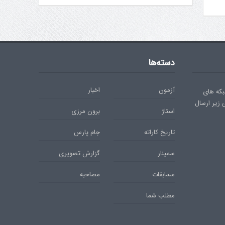
دسته‌ها
آزمون
اخبار
بکه های
ی زیر ارسال
استاژ
برون مرزی
تاریخ کاراته
جام پارس
سمینار
گزارش تصویری
مسابقات
مصاحبه
مطلب شما