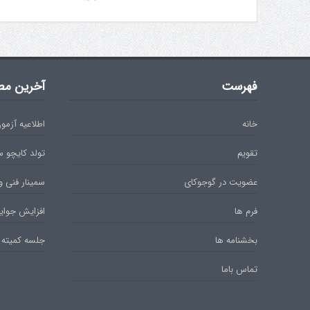
فهرست
آخرین مط
خانه
اطلاعیه آزمون دان 
تقویم
تولد کایچو 
عضویت در گوجوکای
سمینار فنی و
فرم ها
افزایش جوایز
بخشنامه ها
جلسه کمیته 
تماس باما