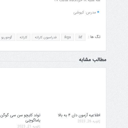
سه شنبه ۱۸ خردادماه ساعت ۲۰
مدرس: کیوشی
تگ ها :
ikf
ikga
فدراسیون کاراته
کاراته
گوجوریو
مطالب مشابه
اطلاعیه آزمون دان ۴ به بالا
تولد کایچو سن سی گوگن
جلسه کمیته برگزاری جام پارس
افزایش جوایز قهرمانی
یاماگوچی
ژانویه 26, 2023
ژانویه 21, 2023