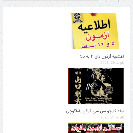
اطلاعیه آزمون دان ۴ به بالا
ژانویه 26, 2023
تولد کایچو سن سی گوگن یاماگوچی
ژانویه 21, 2023