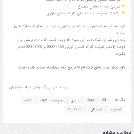
معرفی نامه از استان مطبوع
ارائه کد عضویت سامانه ملی کاراته بخش داوری
لازم به ذكر است، داورانی که دفترچه داوری دارند نیاز به ارائه مدارک فوق
ندارند.
واجدین شرایط شرکت در این دوره ها جهت کسب اطلاعات بیشتر می
توانند با دفتر هیئت کاراته استان تهران 88825655 و 88308902 تماس
بگیرند.
لازم بذکر است زمان ثبت نام تا تاریخ یکم مردادماه تمدید شده است.
روابط عمومی گوجوکای کاراته دو ایران
تگ ها :
ikf
ikga
داوری
فدراسیون کاراته
کاراته
گوجوریو
گوجوکای
لیگ کاراته
مطالب مشابه