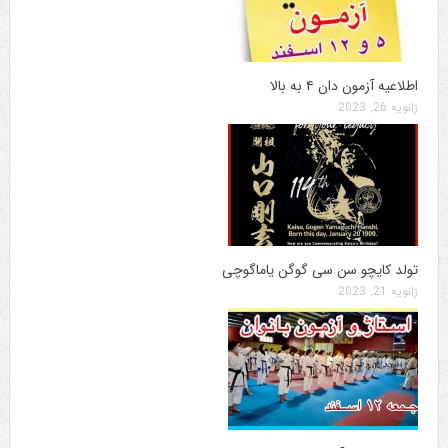
اطلاعیه آزمون دان ۴ به بالا
ژانویه 26, 2023
تولد کایچو سن سی گوگن یاماگوچی
ژانویه 21, 2023