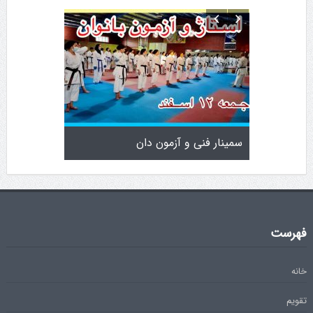
سمینار فنی و آزمون دان
تولد کایچو 
فهرست
خانه
تقویم