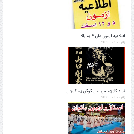
اطلاعیه آزمون دان ۴ به بالا
ژانویه 26, 2023
تولد کایچو سن سی گوگن یاماگوچی
ژانویه 21, 2023