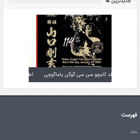
جدیدترین ها
تولد کایچو سن سی گوگن یاماگوچی
اطلاعیه آزمون دان ۴
فهرست
خانه