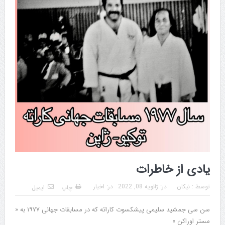
یادی از خاطرات
توسط :
نیکان
در:
ژانویه 08, 2022
در:
اخبار
چاپ
ایمیل
سن سی جمشید سلیمی پیشکسوت کاراته که در مسابقات جهانی ۱۹۷۷ به «
مستر اوراکن »