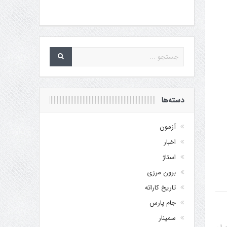
دسته‌ها
آزمون
اخبار
استاژ
برون مرزی
تاریخ کاراته
جام پارس
سمینار