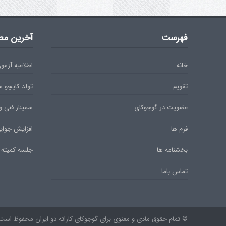
فهرست
آخرین مط
خانه
اطلاعیه آزمون دان 
تقویم
تولد کایچو 
عضویت در گوجوکای
سمینار فنی و
فرم ها
افزایش جوایز
بخشنامه ها
جلسه کمیته 
تماس باما
© تمام حقوق مادی و معنوی برای گوجوکای کاراته دو ایران محفوظ است. ۹۷