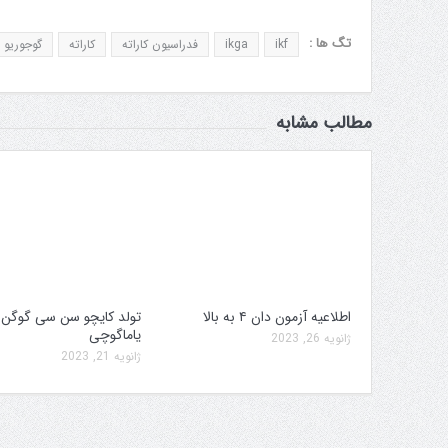
تگ ها :
ikf
ikga
فدراسیون کاراته
کاراته
گوجوریو
مطالب مشابه
اطلاعیه آزمون دان ۴ به بالا
تولد کایچو سن سی گوگن
یاماگوچی
ژانویه 26, 2023
ژانویه 21, 2023
سه کمیته برگزاری جام پارس
افزایش جوایز قهرمانی