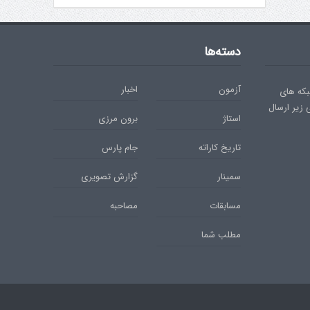
دسته‌ها
آزمون
اخبار
بکه های
ی زیر ارسال
استاژ
برون مرزی
تاریخ کاراته
جام پارس
سمینار
گزارش تصویری
مسابقات
مصاحبه
مطلب شما