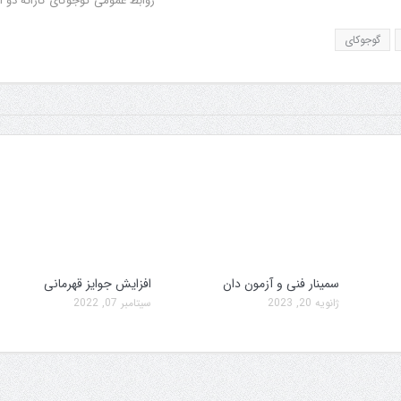
روابط عمومی گوجوکای کاراته دو ا
گوجوکای
سمینار فنی و آزمون دان
افزایش جوایز قهرمانی
ژانویه 20, 2023
سپتامبر 07, 2022
سمینار فنی و آزمون دان
تولد کایچو سن س