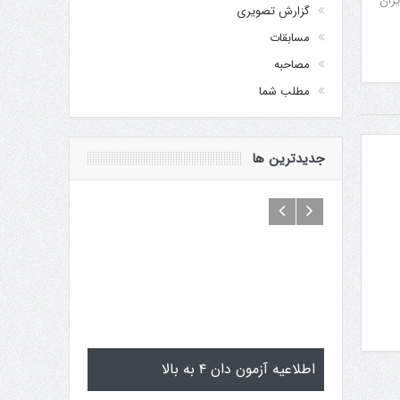
یران
گزارش تصویری
مسابقات
مصاحبه
مطلب شما
جدیدترین ها
ی گوگن یاماگوچی
اطلاعیه آزمون دان ۴ به بالا
تمرین