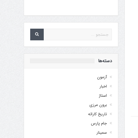
دسته‌ها
آزمون
اخبار
استاژ
برون مرزی
تاریخ کاراته
جام پارس
سمینار