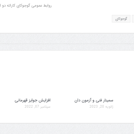
روابط عمومی گوجوکای کاراته دو ا
گوجوکای
سمینار فنی و آزمون دان
افزایش جوایز قهرمانی
ژانویه 20, 2023
سپتامبر 07, 2022
سمینار فنی و آزمون دان
تولد کایچو سن سی گوگن ی