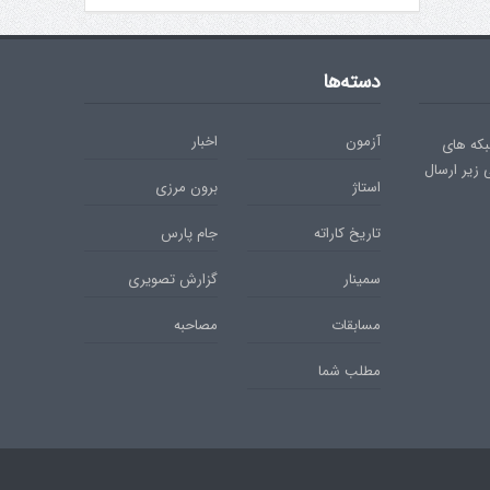
دسته‌ها
آزمون
اخبار
بکه های
ی زیر ارسال
استاژ
برون مرزی
تاریخ کاراته
جام پارس
سمینار
گزارش تصویری
مسابقات
مصاحبه
مطلب شما