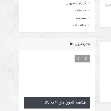
گزارش تصویری
یران
مسابقات
مصاحبه
مطلب شما
جدیدترین ها
اماگوچی
اطلاعیه آزمون دان ۴ به بالا
تمرینات استاژ