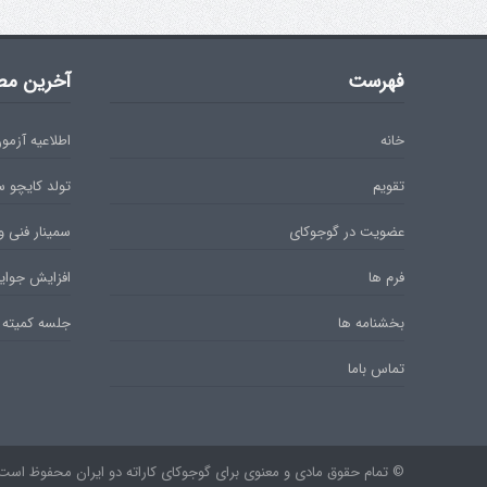
فهرست
آخرین مط
خانه
اطلاعیه آزمون دان 
تقویم
تولد کایچو 
عضویت در گوجوکای
سمینار فنی و
فرم ها
افزایش جوایز
بخشنامه ها
جلسه کمیته 
تماس باما
© تمام حقوق مادی و معنوی برای گوجوکای کاراته دو ایران محفوظ است. ۹۷