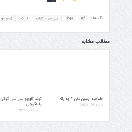
تگ ها :
ikf
ikga
فدراسیون کاراته
کاراته
گوجوریو
مطالب مشابه
اطلاعیه آزمون دان ۴ به بالا
تولد کایچو سن سی گوگن
یاماگوچی
ژانویه 26, 2023
ژانویه 21, 2023
 برگزاری جام پارس
افزایش جوایز قهرمانی