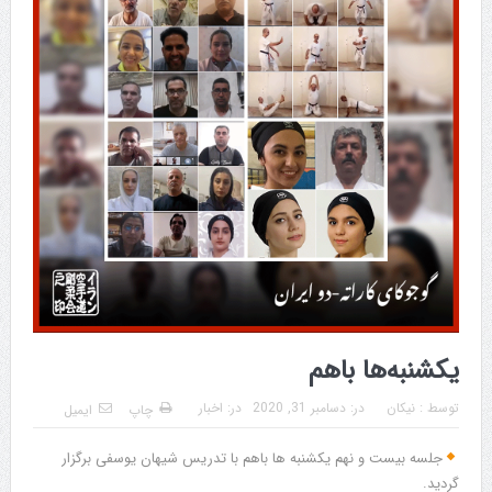
یکشنبه‌ها باهم
توسط :
نیکان
در:
دسامبر 31, 2020
در:
اخبار
چاپ
ایمیل
جلسه بیست و نهم یکشنبه ها باهم با تدریس شیهان یوسفی برگزار
گردید.