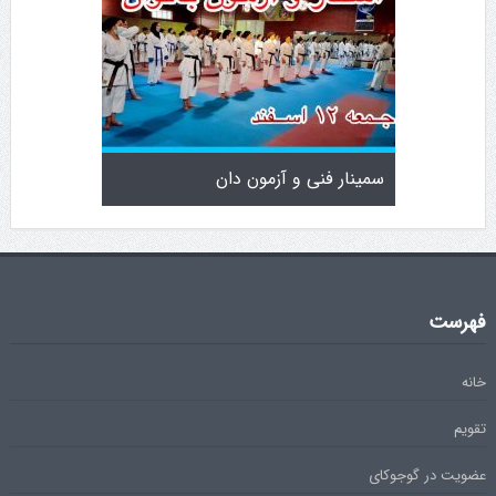
سمینار فنی و آزمون دان
تولد کایچو 
فهرست
خانه
تقویم
عضویت در گوجوکای