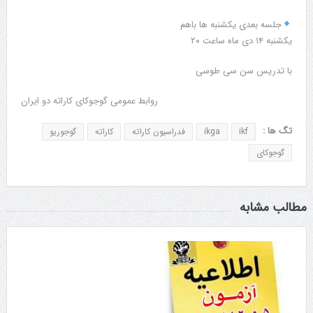
جلسه بعدی یکشنبه ها باهم
یکشنبه ۱۴ دی ماه ساعت ۲۰
با تدریس سن سی طوسی
روابط عمومی گوجوکای کاراته دو ایران
تگ ها :
ikf
ikga
فدراسیون کاراته
کاراته
گوجوریو
گوجوکای
مطالب مشابه