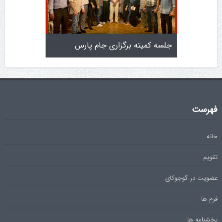
ت
جلسه کمیته برگزاری جام پارس
افزایش جوایز
فهرست
خانه
تقویم
عضویت در گوجوکای
فرم ها
بخشنامه ها