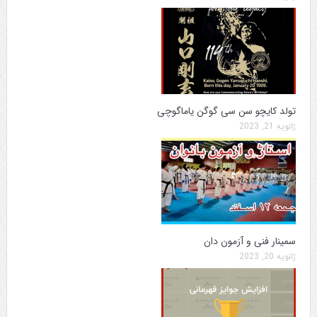
تولد کایچو سن سی گوگن یاماگوچی
ژانویه 21, 2023
سمینار فنی و آزمون دان
ژانویه 20, 2023