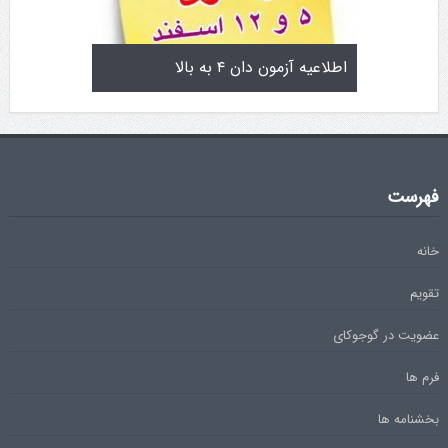
تولد کایچو سن سی گوگن یاماگوچی
اطلاعیه آزمون دان ۴ به بال
فهرست
خانه
تقویم
عضویت در گوجوکای
فرم ها
بخشنامه ها