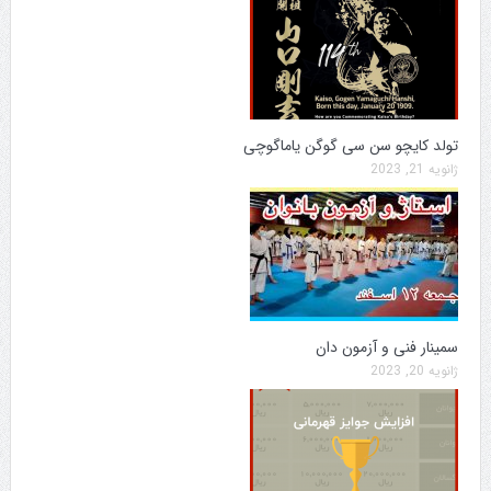
تولد کایچو سن سی گوگن یاماگوچی
ژانویه 21, 2023
سمینار فنی و آزمون دان
ژانویه 20, 2023