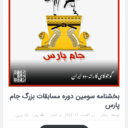
بخشنامه سومین دوره مسابقات بزرگ جام
پارس
توسط :
نیکان
در:
آگوست 11, 2022
در:
اخبار
چاپ
ایمیل