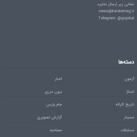
نشانی زیر ارسال نمایید.
news@karatemag.ir
Telegram: @gojukai
دسته‌ها
آزمون
اخبار
استاژ
برون مرزی
تاریخ کاراته
جام پارس
سمینار
گزارش تصویری
مسابقات
مصاحبه