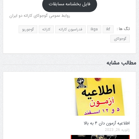
فایل بخشنامه مسابقات
روابط عمومی گوجوکای کاراته دو ایران
تگ ها :
ikf
ikga
فدراسیون کاراته
کاراته
گوجوریو
گوجوکای
مطالب مشابه
اطلاعیه آزمون دان ۴ به بالا
ژانویه 26, 2023