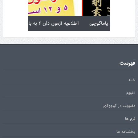
تولد کایچو سن سی گوگن یاماگوچی
اطلاعیه آزمون دان ۴
فهرست
خانه
تقویم
عضویت در گوجوکای
فرم ها
بخشنامه ها