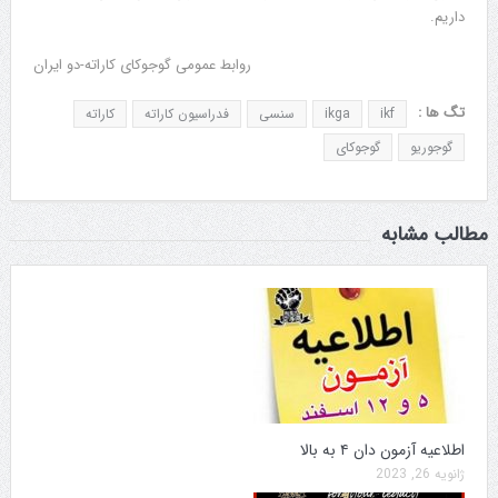
داریم.
روابط عمومی گوجوکای کاراته-دو ایران
تگ ها :
ikf
ikga
سنسی
فدراسیون کاراته
کاراته
گوجوریو
گوجوکای
مطالب مشابه
اطلاعیه آزمون دان ۴ به بالا
ژانویه 26, 2023