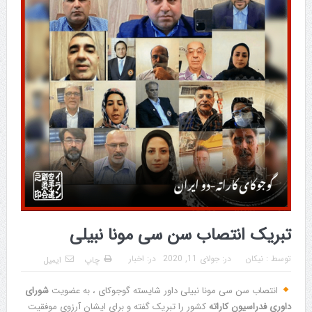
تبریک انتصاب سن سی مونا نبیلی
توسط :
نیکان
در:
جولای 11, 2020
در:
اخبار
چاپ
ایمیل
‎انتصاب سن سی مونا نبیلی داور شایسته گوجوکای ، به عضویت
شورای
داوری فدراسیون کاراته
کشور را تبریک گفته و برای ایشان آرزوی موفقیت