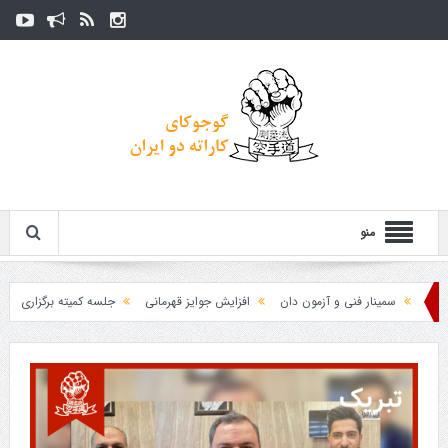
منو
سمینار فنی و آزمون دان
افزایش جوایز قهرمانی
جلسه کمیته برگزاری جام پارس