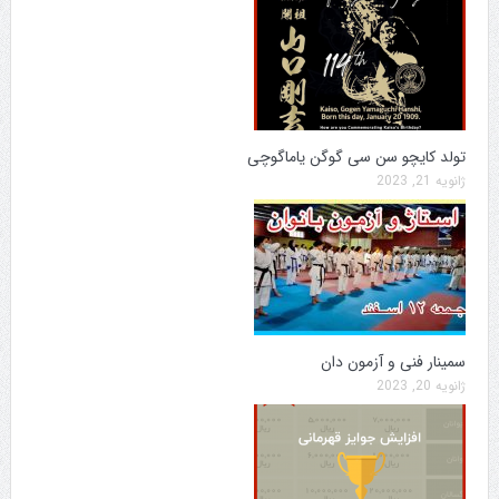
تولد کایچو سن سی گوگن یاماگوچی
ژانویه 21, 2023
سمینار فنی و آزمون دان
ژانویه 20, 2023