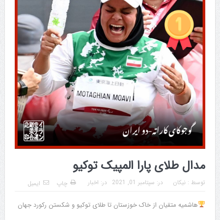
مدال طلای پارا المپیک توکیو
توسط :
نیکان
در:
سپتامبر 01, 2021
در:
اخبار
چاپ
ایمیل
هاشمیه متقیان از خاک خوزستان تا طلای توکیو و شکستن رکورد جهان