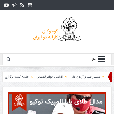
منو
سمینار فنی و آزمون دان
افزایش جوایز قهرمانی
جلسه کمیته برگزاری جام پارس