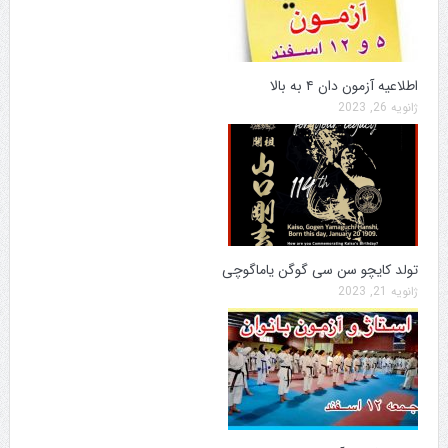
اطلاعیه آزمون دان ۴ به بالا
ژانویه 26, 2023
تولد کایچو سن سی گوگن یاماگوچی
ژانویه 21, 2023