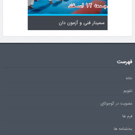
سمینار فنی و آزمون دان
تولد کایچو 
فهرست
خانه
تقویم
عضویت در گوجوکای
فرم ها
بخشنامه ها