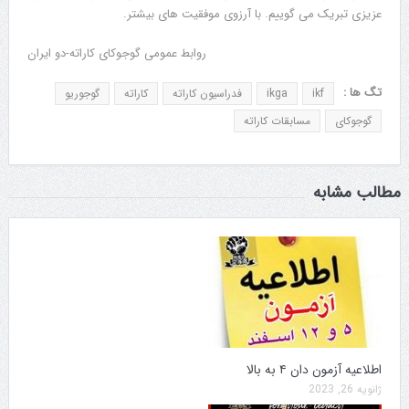
عزیزی تبریک می گوییم. با آرزوی موفقیت های بیشتر.
روابط عمومی گوجوکای کاراته-دو ایران
تگ ها :
ikf
ikga
فدراسیون کاراته
کاراته
گوجوریو
گوجوکای
مسابقات کاراته
مطالب مشابه
اطلاعیه آزمون دان ۴ به بالا
ژانویه 26, 2023