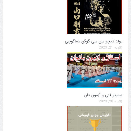
تولد کایچو سن سی گوگن یاماگوچی
ژانویه 21, 2023
سمینار فنی و آزمون دان
ژانویه 20, 2023