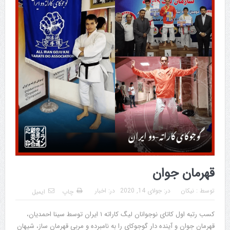
قهرمان جوان
توسط :
نیکان
در:
جولای 14, 2020
در:
اخبار
چاپ
ایمیل
کسب رتبه اول کاتای نوجوانان لیگ کاراته ۱ ایران توسط سینا احمدیان،
قهرمان جوان و آینده دار گوجوکای را به نامبرده و مربی قهرمان ساز، شیهان