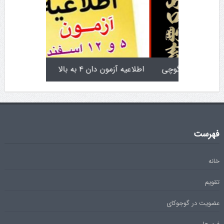
تولد کایچو سن سی گوگن یاماگوچی
اطلاعیه آزمون دان ۴
فهرست
خانه
تقویم
عضویت در گوجوکای