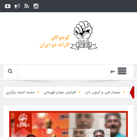
منو
سمینار فنی و آزمون دان
افزایش جوایز قهرمانی
جلسه کمیته برگزاری جام پارس