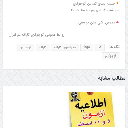
جلسه بعدی تمرین گوجوکای
سه شنبه ۱۶ شهریورماه ساعت ۲۰
مدرس: شی هان یوسفی
روابط عمومی گوجوکای کاراته دو ایران
تگ ها :
ikf
ikga
فدراسیون کاراته
کاراته
گوجوریو
گوجوکای
مطالب مشابه