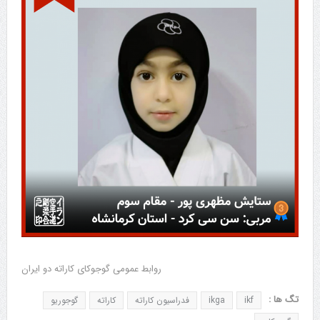
روابط عمومی گوجوکای کاراته دو ایران
تگ ها :
ikf
ikga
فدراسیون کاراته
کاراته
گوجوریو