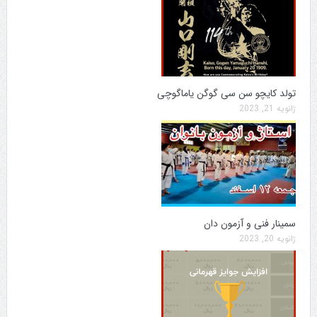
تولد کایچو سن سی گوگن یاماگوچی
ژانویه 21, 2023
سمینار فنی و آزمون دان
ژانویه 20, 2023