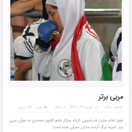
مربی برتر
توسط :
نیکان
در:
آوریل 10, 2012
در:
اخبار
چاپ
ایمیل
طبق اعلام سایت فدراسیون کاراته سرکار خانم گلاویژ محمدی به عنوان مربی
برتر کمیته لیگ آینده سازان معرفی شده است.