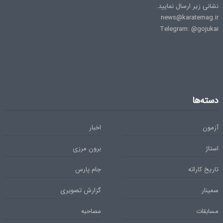
نشانی زیر ارسال نمایید.
news@karatemag.ir
Telegram: @gojukai
دسته‌ها
آزمون
اخبار
استاژ
برون مرزی
تاریخ کاراته
جام پارس
سمینار
گزارش تصویری
مسابقات
مصاحبه