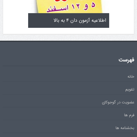
تولد کایچو سن سی گوگن یاماگوچی
اطلاعیه آزمون دان ۴ به با
فهرست
خانه
تقویم
عضویت در گوجوکای
فرم ها
بخشنامه ها