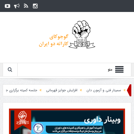
منو
سمینار فنی و آزمون دان
افزایش جوایز قهرمانی
جلسه کمیته برگزاری جام پارس