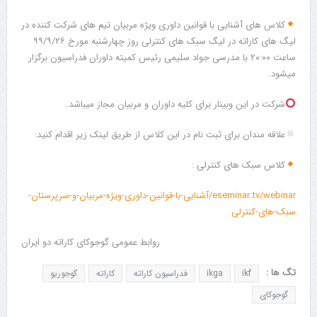
کلاس های آشنایی با قوانین داوری ویژه مربیان تیم های شرکت کننده در
لیگ های کاراته در لیگ سبک های کنترلی روز چهارشنبه مورخ ۹۹/۹/۲۶
ساعت ۲۰:۰۰ با مدرسی جواد سلیمی رئیس کمیته داوران فدراسیون برگزار
میشود.
شرکت در این وبینار برای کلیه داوران و مربیان مجاز میباشد.
علاقه مندان برای ثبت نام در این کلاس از طریق لینک زیر اقدام کنید:
کلاس سبک های کنترلی :
‏eseminar.tv/webinar/آشنایی-با-قوانین-داوری-ویژه-مربیان-و-سرپرستان-
سبک-های-کنترلی
روابط عمومی گوجوکای کاراته دو ایران
تگ ها :
ikf
ikga
فدراسیون کاراته
کاراته
گوجوریو
گوجوکای