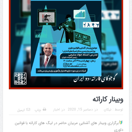
وبینار کاراته
توسط :
نیکان
در:
دسامبر 15, 2020
در:
اخبار
چاپ
ایمیل
برگزاری وبینار های آشنایی مربیان حاضر در لیگ های کاراته با قوانین
داوری