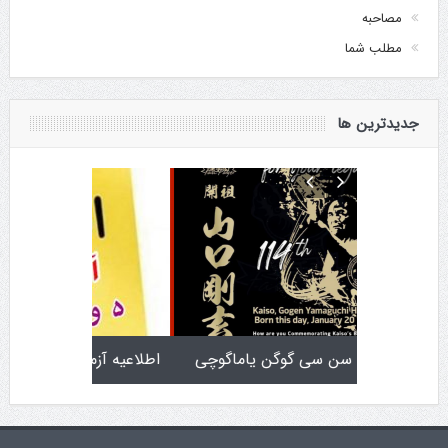
مصاحبه
مطلب شما
جدیدترین ها
تولد کایچو سن سی گوگن یاماگوچی
اطلاعیه آزمون دان ۴