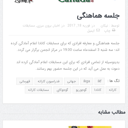
جلسه هماهنگی
توسط :
نیکان
در:
فوریه 18, 2017
در:
اخبار
,
برون مرزی
,
مسابقات
چاپ
ایمیل
جلسه هماهنگی و معارفه افرادی که برای مسابقات کانادا اعلام آمادگی کرده
اند؛ سه شنبه 3 اسفندماه ساعت 19:30 در مرکز انجمن برگزار می گردد.
بدینوسیله از تمامی افرادی که برای این مسابقات اعلام آمادگی کرده اند
دعوت به عمل می آید که در این جلسه حضور بهم رسانند.
تگ ها :
ikf
ikga
جهانی
فدراسیون کاراته
قهرمانی
کاراته
کانادا
گوجوریو
گوجوکای
مسابقات کاراته
مطالب مشابه