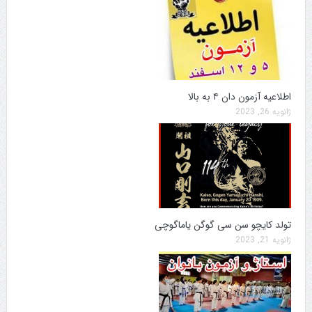
اطلاعیه آزمون دان ۴ به بالا
ژانویه 26, 2023
تولد کایچو سن سی گوگن یاماگوچی
ژانویه 21, 2023