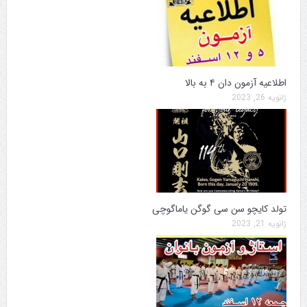
اطلاعیه آزمون دان ۴ به بالا
ژانویه 26, 2023
تولد کایچو سن سی گوگن یاماگوچی
ژانویه 21, 2023