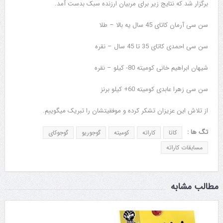
برگزار شد که نتایج زیر برای مربیان ارزنده سبک بدست آمد.
سن سی آرمان کاتای 45 سال یه بالا – طلا
سن سی احمدی کاتای 35 تا 45 سال – نقره
شیهان ابراهیم خانی کومیته 80- کیلو – نقره
سن سی زهرا عابدی کومیته 60+ کیلو برنز
از تلاش این عزیزان تشکر کرده و موفقیتشان را تبریک میگوییم.
تگ ها :
کاتا
کاراته
کومیته
گوجوریو
گوجوکای
مسابقات کاراته
مطالب مشابه