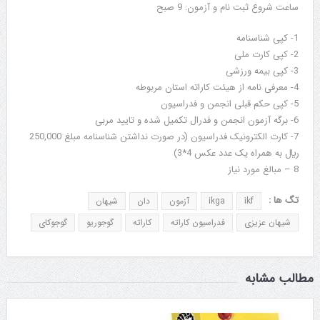
ساعت شروع ثبت نام و آزمون: 9 صبح
1- کپی شناسنامه
2- کپی کارت ملی
3- کپی بیمه ورزشی
4- معرفی نامه از هیئت کاراته استان مربوطه
5- کپی حکم قبلی انجمن و فدراسیون
6- برگه آزمون انجمن و فدرال تکمیل شده و تایید مربی
7- کارت الکترونیک فدراسیون (در صورت نداشتن شناسنامه مبلغ 250,000
ريال به همراه یک عدد عکس 4*3)
8 – مبالغ مورد نیاز
تگ ها :
ikf
ikga
آزمون
دان
شیهان
شیهان عزیزی
فدراسیون کاراته
کاراته
گوجوریو
گوجوکای
مطالب مشابه