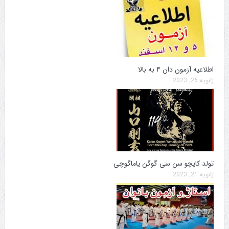
اطلاعیه آزمون دان ۴ به بالا
ژانویه 26, 2023
تولد کایچو سن سی گوگن یاماگوچی
ژانویه 21, 2023