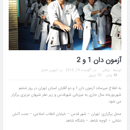
آزمون دان 1 و 2
توسط :
نیکان
در:
آگوست 19, 2015
در:
آزمون
,
اخبار
چاپ
ایمیل
به اطلاع میرساند آزمون دان 1 و دو آقایان استان تهران در روز ششم
شهریورماه سال جاری به میزبانی شهرقدس و زیر نظر شیهان عزیزی برگزار
می شود.
محل برگزاری: تهران – شهر قدس – خیابان انقلاب اسلامی – جنب آتش
نشانی – کوچه شاهد – باشگاه شاهد