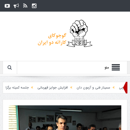
منو
سمینار فنی و آزمون دان
افزایش جوایز قهرمانی
جلسه کمیته برگزاری جام پا