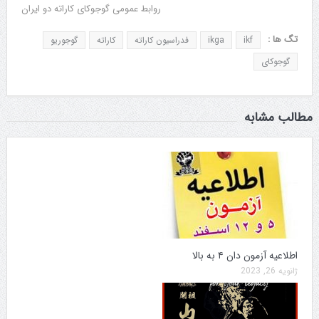
روابط عمومی گوجوکای کاراته دو ایران
تگ ها :
ikf
ikga
فدراسیون کاراته
کاراته
گوجوریو
گوجوکای
مطالب مشابه
اطلاعیه آزمون دان ۴ به بالا
ژانویه 26, 2023