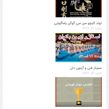
تولد کایچو سن سی گوگن یاماگوچی
ژانویه 21, 2023
سمینار فنی و آزمون دان
ژانویه 20, 2023