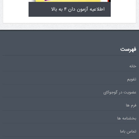
تولد کایچو سن سی گوگن یاماگوچی
اطلاعیه آزمون دان ۴
فهرست
خانه
تقویم
عضویت در گوجوکای
فرم ها
بخشنامه ها
تماس باما