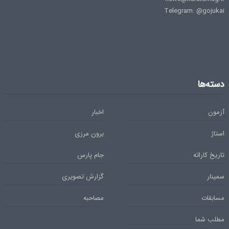
Telegram: @gojukai
دسته‌ها
آزمون
اخبار
استاژ
برون مرزی
تاریخ کاراته
جام پارس
سمینار
گزارش تصویری
مسابقات
مصاحبه
مطلب شما