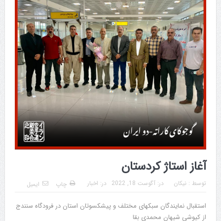
آغاز استاژ کردستان
توسط :
نیکان
در:
آگوست 18, 2022
در:
اخبار
چاپ
ایمیل
استقبال نمایندگان سبکهای مختلف و پیشکسوتان استان در فرودگاه سنندج
از کیوشی شیهان محمدی بقا