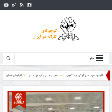
منو
 کایچو سن سی گوگن یاماگوچی
سمینار فنی و آزمون دان
افزایش جوایز قهرمانی
ت استاژ سنندج