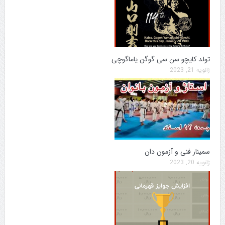
تولد کایچو سن سی گوگن یاماگوچی
ژانویه 21, 2023
سمینار فنی و آزمون دان
ژانویه 20, 2023