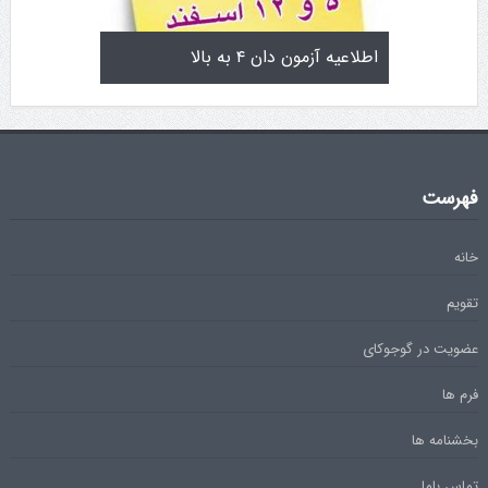
یاماگوچی
اطلاعیه آزمون دان ۴ به بالا
تمرینات استا
فهرست
خانه
تقویم
عضویت در گوجوکای
فرم ها
بخشنامه ها
تماس باما