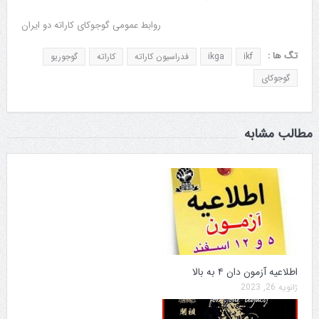
روابط عمومی گوجوکای کاراته دو ایران
تگ ها :
ikf
ikga
فدراسیون کاراته
کاراته
گوجوریو
گوجوکای
مطالب مشابه
اطلاعیه آزمون دان ۴ به بالا
ژانویه 26, 2023