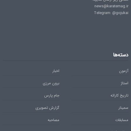
news@karatemag.ir
Telegram: @gojukai
دسته‌ها
آزمون
اخبار
استاژ
برون مرزی
تاریخ کاراته
جام پارس
سمینار
گزارش تصویری
مسابقات
مصاحبه