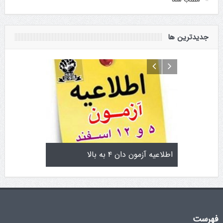
جدیدترین ها
تولد کایچو سن سی گوگن یاماگوچی
اطلاعیه آزمون دان ۴
فهرست