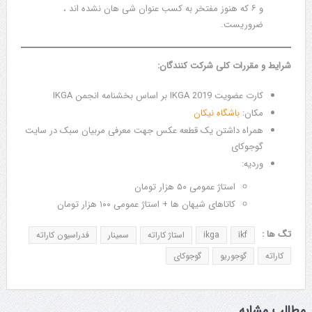
و ۶ که هنوز مفتخر به کسب عنوان شی هان نشده اند ،
ضروریست.
شرایط و مقررات کلی شرکت کنندگان:
کارت عضویت IKGA 2019 بر اساس بخشنامه انجمن IKGA
مکان:
باشگاه نیکان
همراه داشتن یک قطعه عکس جهت معرفی مربیان سبک در سایت
گوجوکای
وردیه:
استاژ عمومی ۵۰ هزار تومان
کاتاهای شیهان ها + استاژ عمومی ۱۰۰ هزار تومان
تگ ها :
ikf
ikga
استاژ کاراته
سمینار
فدراسیون کاراته
کاراته
گوجوریو
گوجوکای
مطالب مشابه