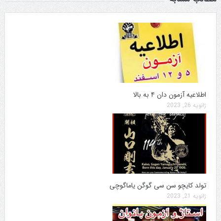
اطلاعیه آزمون دان ۴ به بالا
ژانویه 26, 2023
تولد کایچو سن سی گوگن یاماگوچی
ژانویه 21, 2023