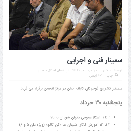
سمینار فنی و اجرایی
توسط :
نیکان
در:
می 28, 2019
در:
اخبار
,
استاژ
,
سمینار
چاپ
ایمیل
سمینار کشوری گوجوکای کاراته ایران در مرکز انجمن برگزار می گردد.
پنجشنبه ۳۰ خرداد
۹ تا ۱۱ استاژ عمومی بانوان شودان به بالا
۱۱ تا ۱۳ آموزش کاتای شیهان ها «گن کاکو» (ویژه دان ۵ و ۶)