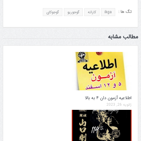
تگ ها :
ikga
کاراته
گوجوریو
گوجوکای
مطالب مشابه
اطلاعیه آزمون دان ۴ به بالا
ژانویه 26, 2023