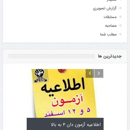
گزارش تصویری
مسابقات
مصاحبه
مطلب شما
جدیدترین ها
تولد کایچو سن سی گوگن یاماگوچی
اطلاعیه آزمون دان ۴ به ب