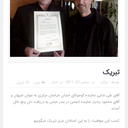
تبریک
توسط :
نیکان
در:
دسامبر 02, 2011
در:
اخبار
چاپ
ایمیل
آقای علی ندایی نماینده گوجوکای استان خراسان مرکزی به عنوان شیهان و
آقای محمود زندیار نماینده انجمن در بندر عباس به دریافت دان پنج نائل
آمدند.
کسب این موفقیت را به این استادان عزیز تبریک میگوییم.