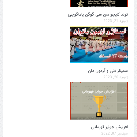
تولد کایچو سن سی گوگن یاماگوچی
ژانویه 21, 2023
سمینار فنی و آزمون دان
ژانویه 20, 2023
افزایش جوایز قهرمانی
سپتامبر 07, 2022