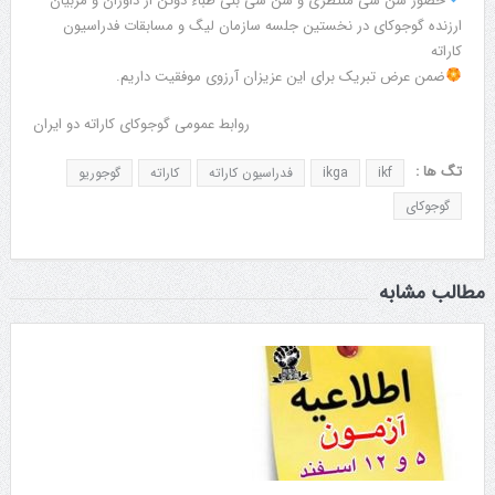
حضور سن سی منتظری و سن سی بنی طباء دوتن از داوران و مربیان
ارزنده گوجوکای در نخستین جلسه سازمان لیگ و مسابقات فدراسیون
کاراته
ضمن عرض تبریک برای این عزیزان آرزوی موفقیت داریم.
روابط عمومی گوجوکای کاراته دو ایران
تگ ها :
ikf
ikga
فدراسیون کاراته
کاراته
گوجوریو
گوجوکای
مطالب مشابه