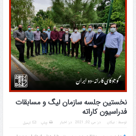
نخستین جلسه سازمان لیگ و مسابقات
فدراسیون کاراته
توسط :
نیکان
در:
می 02, 2021
در:
اخبار
چاپ
ایمیل