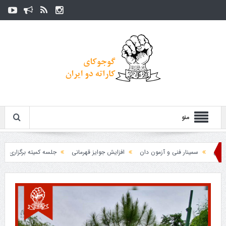
منو
سمینار فنی و آزمون دان
افزایش جوایز قهرمانی
جلسه کمیته برگزاری جام پارس