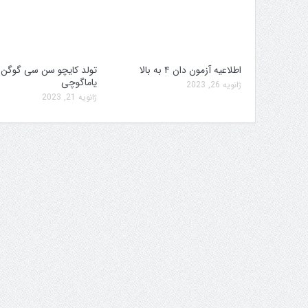
اطلاعیه آزمون دان ۴ به بالا
تولد کایچو سن سی گوگن
یاماگوچی
ژانویه 26, 2023
ژانویه 21, 2023
 کمیته برگزاری جام پارس
افزایش جوایز قهرمانی