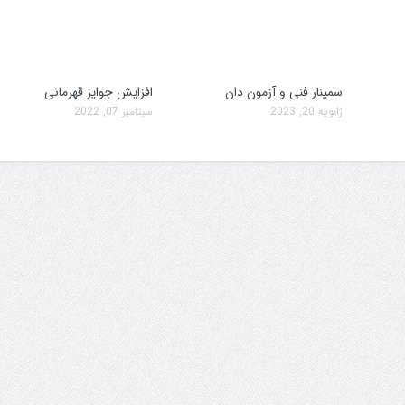
سمینار فنی و آزمون دان
افزایش جوایز قهرمانی
ژانویه 20, 2023
سپتامبر 07, 2022
سمینار فنی و آزمون دان
تولد کایچو سن سی 