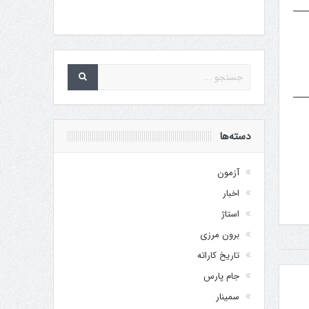
دسته‌ها
آزمون
اخبار
استاژ
برون مرزی
تاریخ کاراته
جام پارس
سمینار