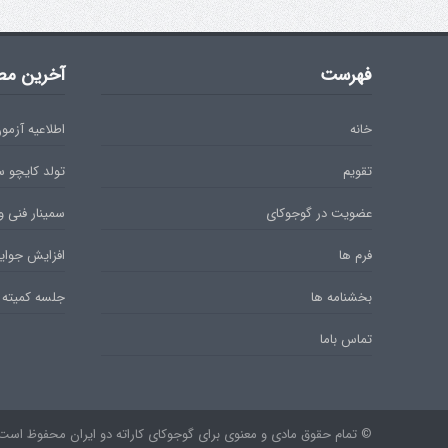
فهرست
آخرین مط
خانه
اطلاعیه آزمون دان 
تقویم
تولد کایچو 
عضویت در گوجوکای
سمینار فنی و
فرم ها
افزایش جوایز
بخشنامه ها
جلسه کمیته 
تماس باما
© تمام حقوق مادی و معنوی برای گوجوکای کاراته دو ایران محفوظ است. ۹۷