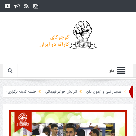
منو
سمینار فنی و آزمون دان
افزایش جوایز قهرمانی
جلسه کمیته برگزاری جام پارس