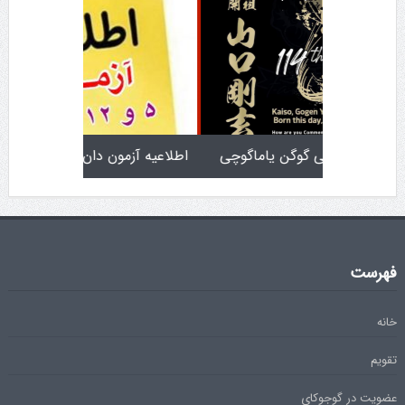
تولد کایچو سن سی گوگن یاماگوچی
اطلاعیه آزمون دان ۴
فهرست
خانه
تقویم
عضویت در گوجوکای