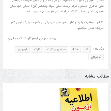
نعمتی، مربی و داور کاراته خوزستان طی حکمی از سوی سرهنگ پاسدار
علی طاهری مسئول مرکز تربیت بدنی سپاه ولیعصر (عج) استان خوزستان
بعنوان رئیس هیات کاراته سپاه استان خوزستان منصوب شد.
این موفقیت را به ایشان، سن سی علیمرادی و خانواده بزرگ گوجوکای
تبریک عرض میکنیم.
روابط عمومی گوجوکای کاراته دو ایران
تگ ها :
ikf
ikga
فدراسیون کاراته
کاراته
گوجوریو
گوجوکای
مطالب مشابه