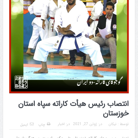
انتصاب رئیس هیأت کاراته سپاه استان
خوزستان
توسط :
نیکان
در:
ژوئن 27, 2021
در:
اخبار
چاپ
ایمیل