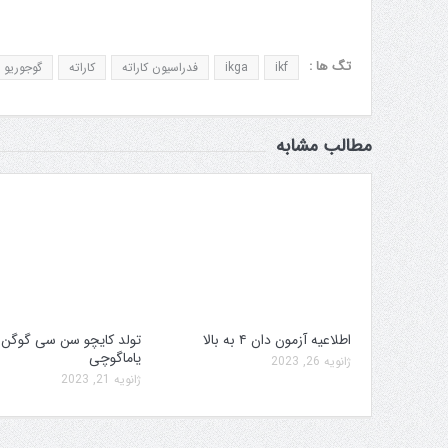
تگ ها :
ikf
ikga
فدراسیون کاراته
کاراته
گوجوریو
مطالب مشابه
اطلاعیه آزمون دان ۴ به بالا
تولد کایچو سن سی گوگن
یاماگوچی
ژانویه 26, 2023
ژانویه 21, 2023
 کمیته برگزاری جام پارس
افزایش جوایز قهرمانی