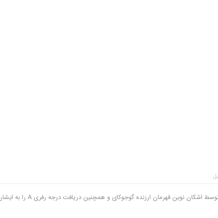
یل
کسب نشان نقره در مسابقات کشوری و انتخابی تیم ملی آمریکا توسط اشکان نوین قهرمان ارزنده گوجوکای و همچنین دریافت درجه ر