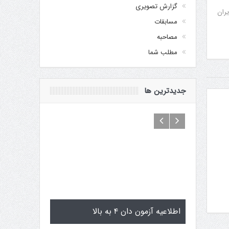
گزارش تصویری
یران
مسابقات
مصاحبه
مطلب شما
جدیدترین ها
گوگن یاماگوچی
اطلاعیه آزمون دان ۴ به بالا
تمرینات