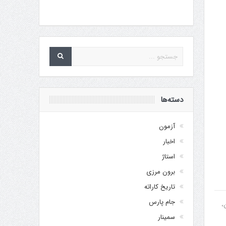
دسته‌ها
آزمون
اخبار
استاژ
برون مرزی
تاریخ کاراته
جام پارس
فری A را به ایشان،
سمینار