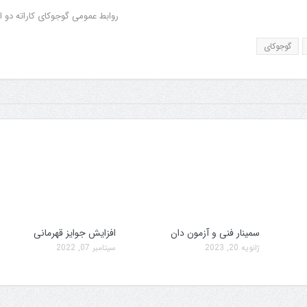
روابط عمومی گوجوکای کاراته دو ا
گوجوکای
سمینار فنی و آزمون دان
افزایش جوایز قهرمانی
ژانویه 20, 2023
سپتامبر 07, 2022
سمینار فنی و آزمون دان
تولد کایچو سن سی 