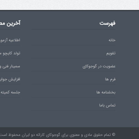
فهرست
آخرین مط
خانه
اطلاعیه آزمون دان 
تقویم
تولد کایچو 
عضویت در گوجوکای
سمینار فنی و
فرم ها
افزایش جوایز
بخشنامه ها
جلسه کمیته 
تماس باما
© تمام حقوق مادی و معنوی برای گوجوکای کاراته دو ایران محفوظ است. ۹۷