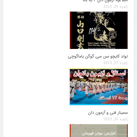
اطلاعیه آزمون دان ۴ به بالا
ژانویه 26, 2023
تولد کایچو سن سی گوگن یاماگوچی
ژانویه 21, 2023
سمینار فنی و آزمون دان
ژانویه 20, 2023