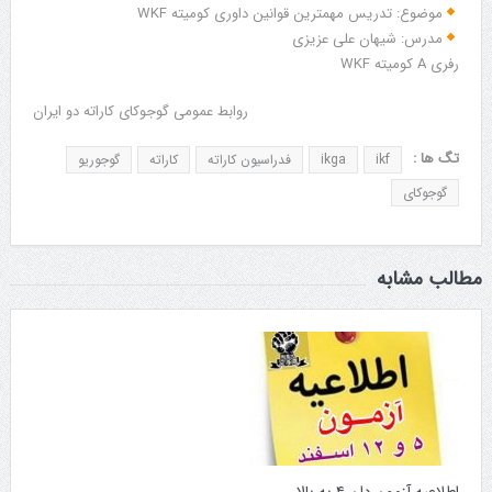
موضوع: تدریس مهمترین قوانین داوری کومیته WKF
مدرس: شیهان علی عزیزی
رفری A کومیته WKF
روابط عمومی گوجوکای کاراته دو ایران
تگ ها :
ikf
ikga
فدراسیون کاراته
کاراته
گوجوریو
گوجوکای
مطالب مشابه