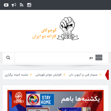
منو
سمینار فنی و آزمون دان
افزایش جوایز قهرمانی
جلسه کمیته برگزاری جام پارس