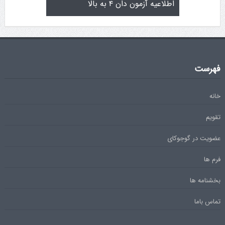
تولد کایچو سن سی گوگن یاماگوچی
اطلاعیه آزمون دان ۴ به 
فهرست
خانه
تقویم
عضویت در گوجوکای
فرم ها
بخشنامه ها
تماس باما