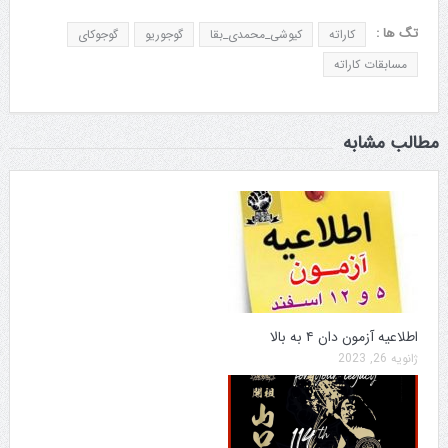
تگ ها :
کاراته
کیوشی_محمدی_بقا
گوجوریو
گوجوکای
مسابقات کاراته
مطالب مشابه
اطلاعیه آزمون دان ۴ به بالا
ژانویه 26, 2023