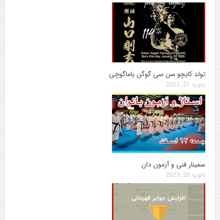
تولد کایچو سن سی گوگن یاماگوچی
ژانویه 21, 2023
سمینار فنی و آزمون دان
ژانویه 20, 2023