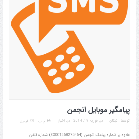
پیامگیر موبایل انجمن
توسط :
نیکان
در:
فوریه 19, 2014
در:
اخبار
چاپ
ایمیل
علاوه بر شماره پبامک انجمن (30001268275464) شماره تلفن