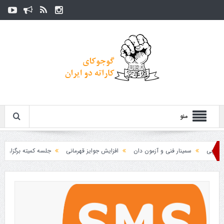
منو
ی
سمینار فنی و آزمون دان
افزایش جوایز قهرمانی
جلسه کمیته برگزاری جام پا