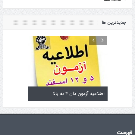
جدیدترین ها
تولد کایچو سن سی گوگن یاماگوچی
اطلاعیه آزمون دان ۴ به بالا
فهرست