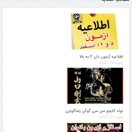
اطلاعیه آزمون دان ۴ به بالا
ژانویه 26, 2023
تولد کایچو سن سی گوگن یاماگوچی
ژانویه 21, 2023