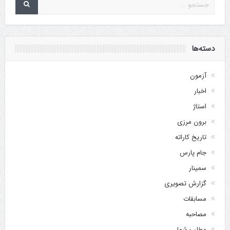
دسته‌ها
آزمون
اخبار
استاژ
برون مرزی
تاریخ کاراته
جام پارس
سمینار
گزارش تصویری
مسابقات
مصاحبه
مطلب شما