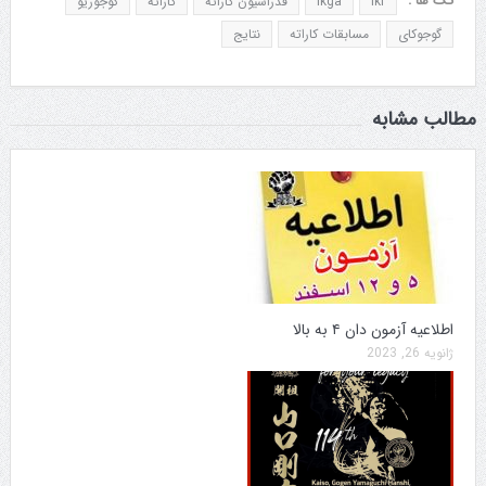
تگ ها :
ikf
ikga
فدراسیون کاراته
کاراته
گوجوریو
گوجوکای
مسابقات کاراته
نتایج
مطالب مشابه
اطلاعیه آزمون دان ۴ به بالا
ژانویه 26, 2023