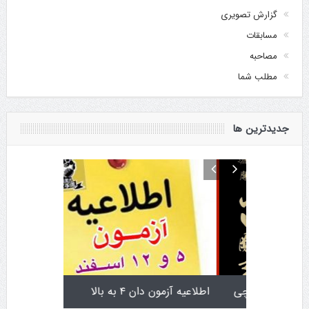
گزارش تصویری
مسابقات
مصاحبه
مطلب شما
جدیدترین ها
تولد کایچو سن سی گوگن یاماگوچی
اطلاعیه آزمون دان ۴