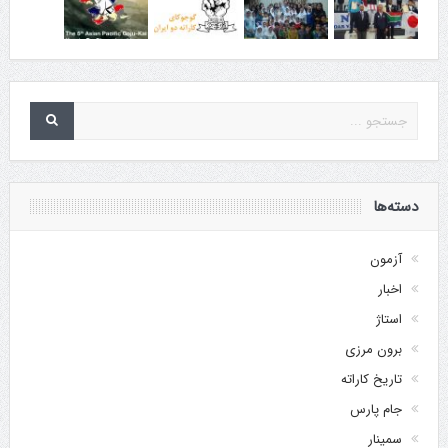
دسته‌ها
آزمون
اخبار
استاژ
برون مرزی
تاریخ کاراته
جام پارس
سمینار