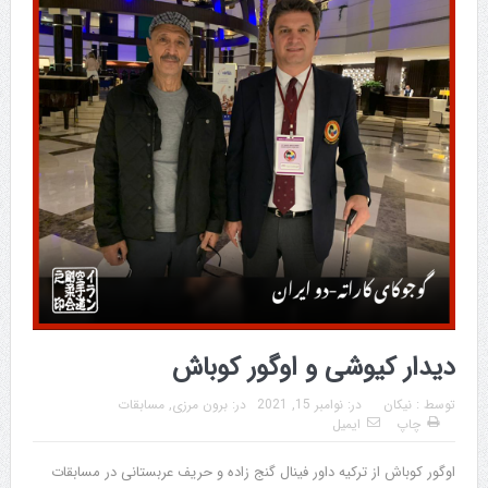
دیدار کیوشی و اوگور کوباش
توسط :
نیکان
در:
نوامبر 15, 2021
در:
برون مرزی
,
مسابقات
چاپ
ایمیل
اوگور کوباش از ترکیه داور فینال گنج زاده و حریف عربستانی در مسابقات