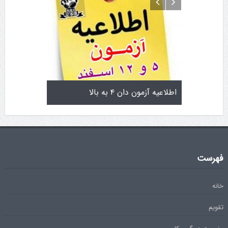
تولد کایچو سن سی گوگن یاماگوچی
اطلاعیه آزمون دان ۴ به بالا
فهرست
خانه
تقویم