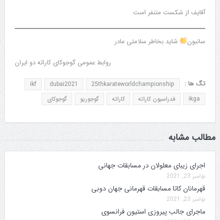
آقایف از شکست متنفر است
سانبون
شاید بخاطر سلامتی مادر
روابط عمومی گوجوکای کاراته دو ایران
تگ ها :
ikf
dubai2021
25thkarateworldchampionship
ikga
فدراسیون کاراته
کاراته
گوجوریو
گوجوکای
مطالب مشابه
اجرای زیبای معلولان در مسابقات جهانی
نوامبر 23, 2021
قهرمانان کاتا مسابقات قهرمانی جهان دوبی
نوامبر 23, 2021
ماجرای جالب پیروزی استیون فرانسوی