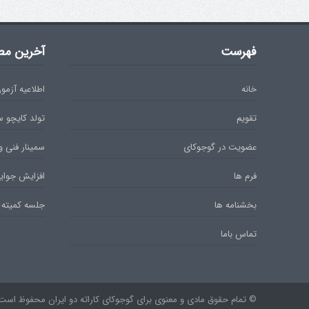
فهرست
آخرین مط
خانه
اطلاعیه آزمون دان 
تقویم
تولد کایچو 
عضویت در گوجوکای
سمینار فنی و
فرم ها
افزایش جوایز
بخشنامه ها
جلسه کمیته 
تماس باما
© تمام حقوق مادی و معنوی برای گوجوکای کاراته دو ایران محفوظ است. ۹۷