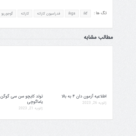
تگ ها :
ikf
ikga
فدراسیون کاراته
کاراته
گوجوریو
مطالب مشابه
اطلاعیه آزمون دان ۴ به بالا
تولد کایچو سن سی گوگن
یاماگوچی
ژانویه 26, 2023
ژانویه 21, 2023
 برگزاری جام پارس
افزایش جوایز قهرمانی