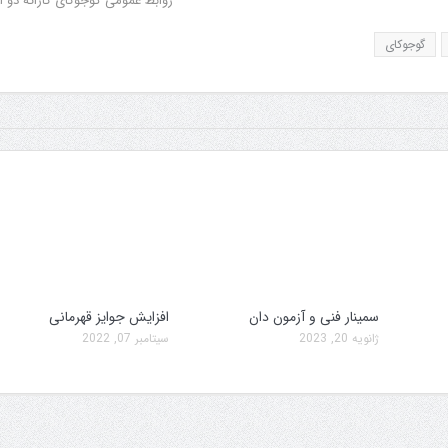
روابط عمومی گوجوکای کاراته دو ا
گوجوکای
سمینار فنی و آزمون دان
افزایش جوایز قهرمانی
ژانویه 20, 2023
سپتامبر 07, 2022
سمینار فنی و آزمون دان
تولد کایچو سن سی گوگن ی