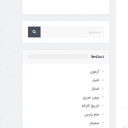
دسته‌ها
آزمون
اخبار
استاژ
برون مرزی
تاریخ کاراته
جام پارس
سمینار