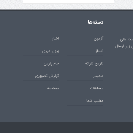
دسته‌ها
آزمون
اخبار
بکه های
ی زیر ارسال
استاژ
برون مرزی
تاریخ کاراته
جام پارس
سمینار
گزارش تصویری
مسابقات
مصاحبه
مطلب شما