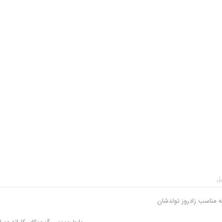
یل
 مناسب زادروز تولدشان