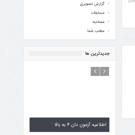
یران
گزارش تصویری
مسابقات
مصاحبه
مطلب شما
جدیدترین ها
اماگوچی
اطلاعیه آزمون دان ۴ به بالا
تمرینات استاژ