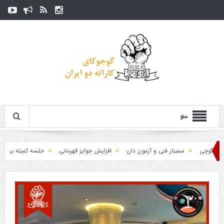
منو
وچی
سمینار فنی و آزمون دان
افزایش جوایز قهرمانی
جلسه کمیته برگزاری جام