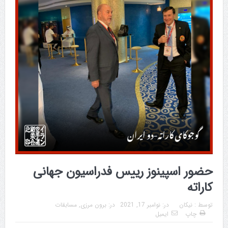
حضور اسپینوز رییس فدراسیون جهانی
کاراته
توسط :
نیکان
در:
نوامبر 17, 2021
در:
برون مرزی
,
مسابقات
چاپ
ایمیل