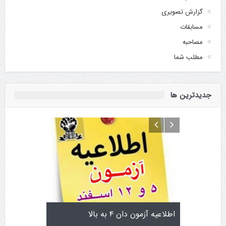
گزارش تصویری
مسابقات
مصاحبه
مطلب شما
جدیدترین ها
 کایچو سن سی گوگن یاماگوچی
اطلاعیه آزمون دان ۴ به بالا