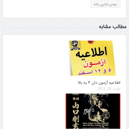
مهدی_قراری_زاده
مطالب مشابه
اطلاعیه آزمون دان ۴ به بالا
ژانویه 26, 2023