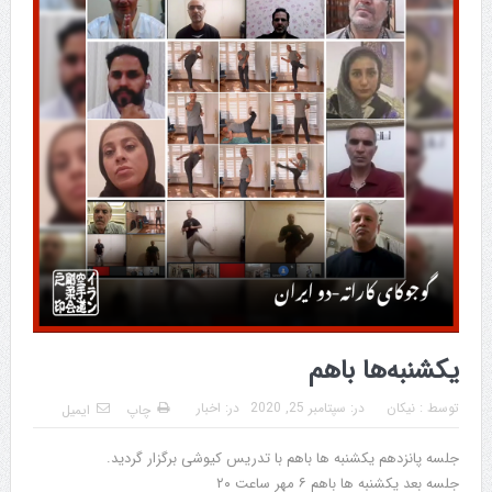
یکشنبه‌ها باهم
توسط :
نیکان
در:
سپتامبر 25, 2020
در:
اخبار
چاپ
ایمیل
جلسه پانزدهم یکشنبه ها باهم با تدریس کیوشی برگزار گردید.
جلسه بعد یکشنبه ها باهم ۶ مهر ساعت ۲۰