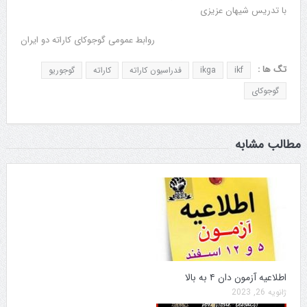
با تدریس شیهان عزیزی
روابط عمومی گوجوکای کاراته دو ایران
تگ ها :
ikf
ikga
فدراسیون کاراته
کاراته
گوجوریو
گوجوکای
مطالب مشابه
اطلاعیه آزمون دان ۴ به بالا
ژانویه 26, 2023