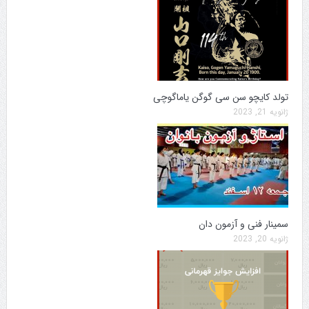
تولد کایچو سن سی گوگن یاماگوچی
ژانویه 21, 2023
سمینار فنی و آزمون دان
ژانویه 20, 2023