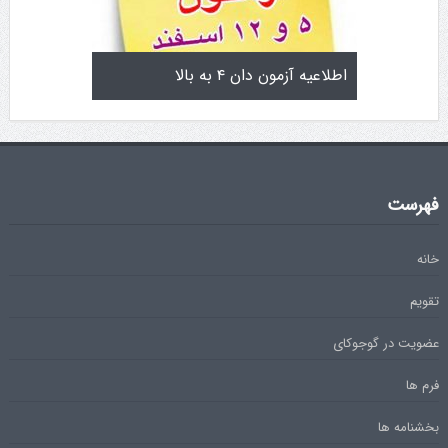
تولد کایچو سن سی گوگن یاماگوچی
اطلاعیه آزمون دان ۴
فهرست
خانه
تقویم
عضویت در گوجوکای
فرم ها
بخشنامه ها