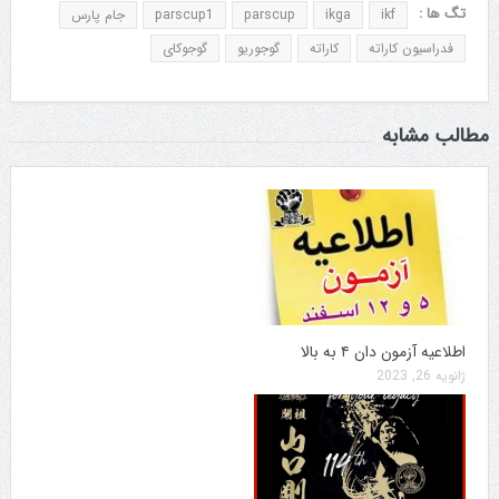
تگ ها :
ikf
ikga
parscup
parscup1
جام پارس
فدراسیون کاراته
کاراته
گوجوریو
گوجوکای
مطالب مشابه
اطلاعیه آزمون دان ۴ به بالا
ژانویه 26, 2023