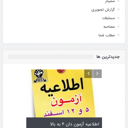
سمینار
گزارش تصویری
مسابقات
مصاحبه
مطلب شما
جدیدترین ها
تولد کایچو سن سی گوگن یاماگوچی
اطلاعیه آزمون دان ۴ به با