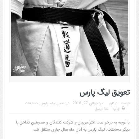
تعویق لیگ پارس
توسط :
نیکان
در:
جولای 27, 2016
در:
اخبار
,
جام پارس
,
مسابقات
چاپ
ایمیل
با توجه به درخواست اکثر مربیان و شرکت کنندگان و همچنین تداخل با
دیگر مسابقات، لیگ پارس به آبان ماه سال جاری منتقل شد.