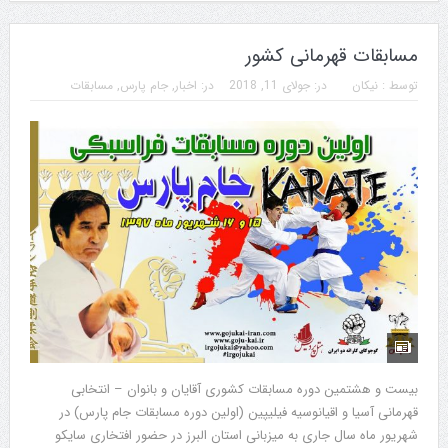
مسابقات قهرمانی کشور
توسط :
نیکان
در:
جولای 11, 2018
در:
اخبار
,
جام پارس
,
مسابقات
بیست و هشتمین دوره مسابقات کشوری آقایان و بانوان – انتخابی
قهرمانی آسیا و اقیانوسیه فیلیپین (اولین دوره مسابقات جام پارس) در
شهریور ماه سال جاری به میزبانی استان البرز در حضور افتخاری سایکو