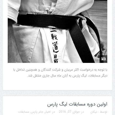
با توجه به درخواست اکثر مربیان و شرکت کنندگان و همچنین تداخل با
دیگر مسابقات، لیگ پارس به آبان ماه سال جاری منتقل شد.
اولین دوره مسابقات لیگ پارس
توسط :
نیکان
در:
جولای 07, 2016
در:
اخبار
,
جام پارس
,
مسابقات