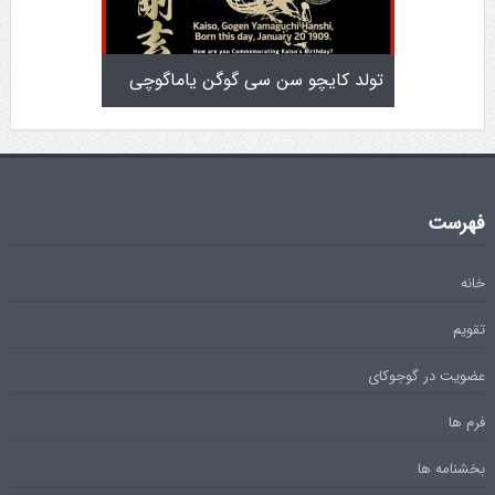
تولد کایچو سن سی گوگن یاماگوچی
اطلاعیه آزمون دان ۴
فهرست
خانه
تقویم
عضویت در گوجوکای
فرم ها
بخشنامه ها