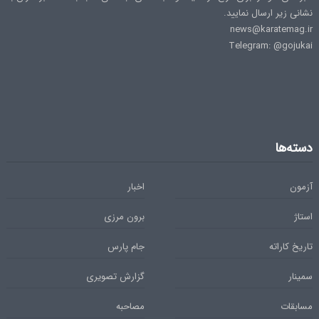
نشانی زیر ارسال نمایید.
news@karatemag.ir
Telegram: @gojukai
دسته‌ها
آزمون
اخبار
استاژ
برون مرزی
تاریخ کاراته
جام پارس
سمینار
گزارش تصویری
مسابقات
مصاحبه