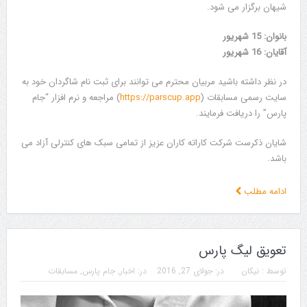
شیهان برگزار می شود.
بانوان: 15 شهریور
آقایان: 16 شهریور
در نظر داشته باشید مربیان محترم می توانند برای ثبت نام شاگردان خود به
سایت رسمی مسابقات (
https://parscup.app
) مراجعه و نرم افزار “جام
پارس” را دریافت فرمایند.
شایان ذکرست شرکت کاراته کاران عزیز از تمامی سبک های کنترلی آزاد می
باشد.
ادامه مطلب
تعویق لیگ پارس
توسط :
نیکان
در:
جولای 27, 2016
در:
اخبار
,
جام پارس
,
مسابقات