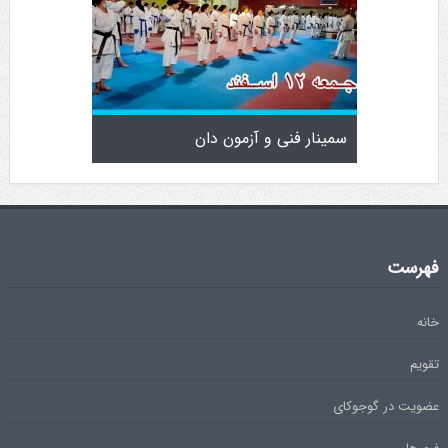
سمینار فنی و آزمون دان
تولد کایچو 
فهرست
خانه
تقویم
عضویت در گوجوکای