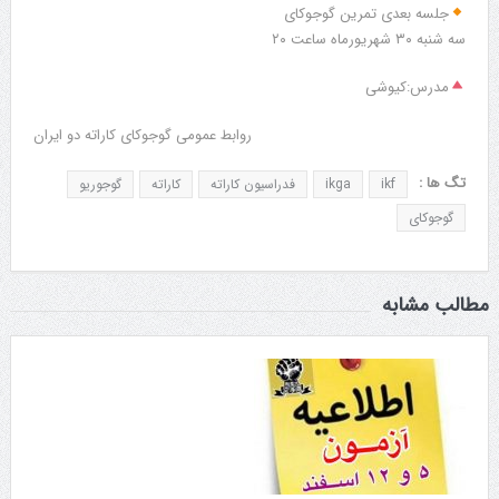
جلسه بعدی تمرین گوجوکای
سه شنبه ۳۰ شهریورماه ساعت ۲۰
مدرس:کیوشی
روابط عمومی گوجوکای کاراته دو ایران
تگ ها :
ikf
ikga
فدراسیون کاراته
کاراته
گوجوریو
گوجوکای
مطالب مشابه