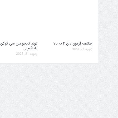
اطلاعیه آزمون دان ۴ به بالا
تولد کایچو سن سی گوگن
یاماگوچی
ژانویه 26, 2023
ژانویه 21, 2023
جلسه کمیته برگزاری جام پارس
افزایش جوایز قهرمانی