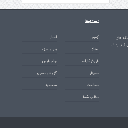
دسته‌ها
آزمون
اخبار
بکه های
ی زیر ارسال
استاژ
برون مرزی
تاریخ کاراته
جام پارس
سمینار
گزارش تصویری
مسابقات
مصاحبه
مطلب شما