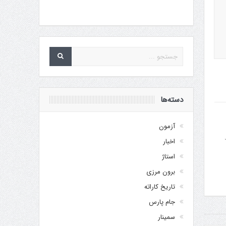
دسته‌ها
آزمون
اخبار
استاژ
برون مرزی
تاریخ کاراته
جام پارس
سمینار