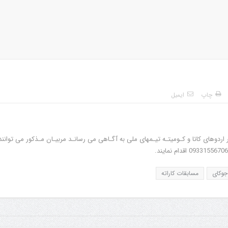
چاپ
ایمیل
ردوهای کاتا و کـومیتـه تیـمهای ملی به آگـاهی می رسانـد مربیـان مـذکور می توانند
جوکای
مسابقات کاراته