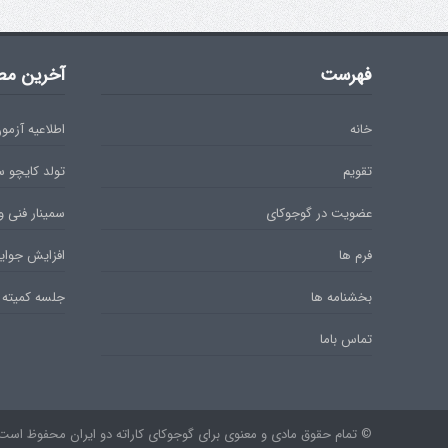
فهرست
آخرین مط
خانه
اطلاعیه آزمون دان 
تقویم
تولد کایچو 
عضویت در گوجوکای
سمینار فنی و
فرم ها
افزایش جوایز
بخشنامه ها
جلسه کمیته 
تماس باما
© تمام حقوق مادی و معنوی برای گوجوکای کاراته دو ایران محفوظ است. ۹۷