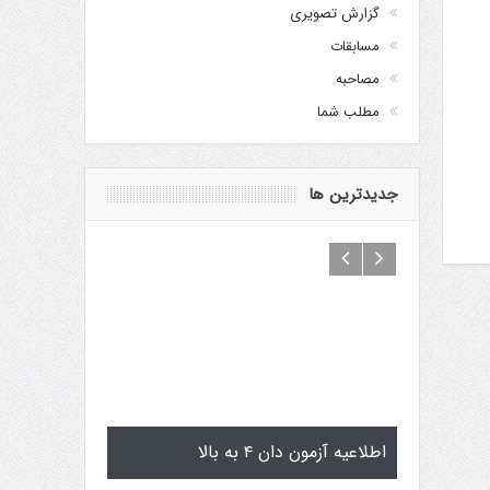
گزارش تصویری
مسابقات
مصاحبه
مطلب شما
جدیدترین ها
 سی گوگن یاماگوچی
اطلاعیه آزمون دان ۴ به بالا
تم