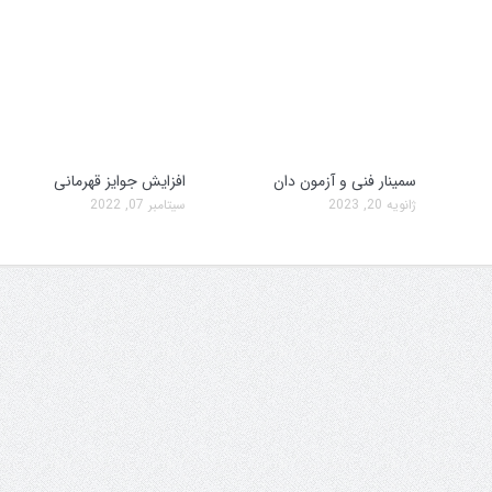
سمینار فنی و آزمون دان
افزایش جوایز قهرمانی
ژانویه 20, 2023
سپتامبر 07, 2022
سمینار فنی و آزمون دان
تولد کایچو سن