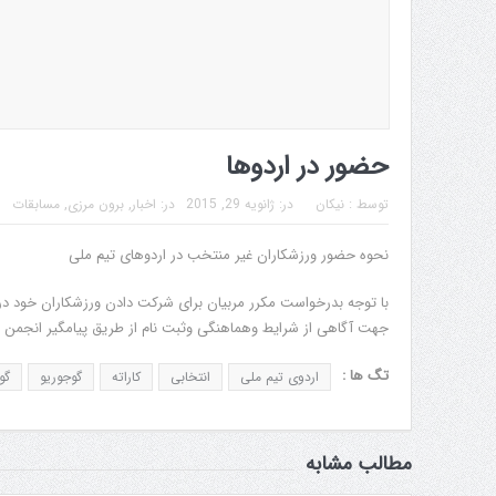
حضور در اردوها
توسط :
نیکان
در:
ژانویه 29, 2015
در:
اخبار
,
برون مرزی
,
مسابقات
نحوه حضور ورزشکاران غیر منتخب در اردوهای تیم ملی
با توجه بدرخواست مکرر مربیان برای شرکت دادن ورزشکاران خود در ا
جهت آگاهی از شرایط وهماهنگی وثبت نام از طریق پیامگیر انجمن 09331556706 اقدام نمایند.
تگ ها :
اردوی تیم ملی
انتخابی
کاراته
گوجوریو
گو
مطالب مشابه