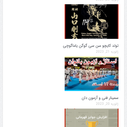
تولد کایچو سن سی گوگن یاماگوچی
ژانویه 21, 2023
سمینار فنی و آزمون دان
ژانویه 20, 2023