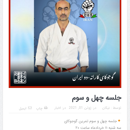
جلسه چهل و سوم
توسط :
نیکان
در:
ژوئن 01, 2021
در:
اخبار
چاپ
ایمیل
جلسه چهل و سوم تمرین گوجوکای
سه شنبه ۱۱ خردادماه ساعت ۲۰