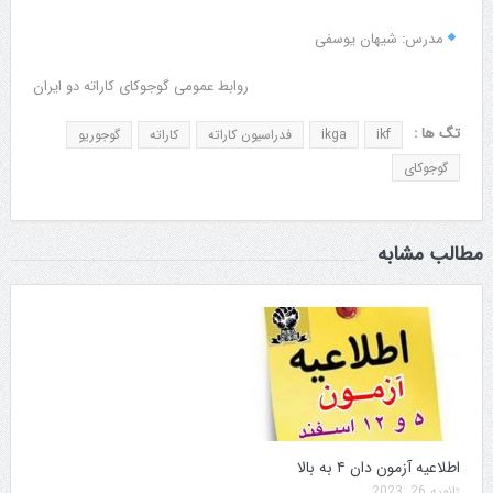
مدرس: شیهان یوسفی
روابط عمومی گوجوکای کاراته دو ایران
تگ ها :
ikf
ikga
فدراسیون کاراته
کاراته
گوجوریو
گوجوکای
مطالب مشابه
اطلاعیه آزمون دان ۴ به بالا
ژانویه 26, 2023